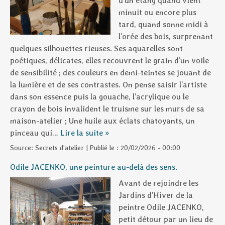
d’un étang quand vient
minuit ou encore plus
tard, quand sonne midi à
l’orée des bois, surprenant
quelques silhouettes rieuses. Ses aquarelles sont
poétiques, délicates, elles recouvrent le grain d’un voile
de sensibilité ; des couleurs en demi-teintes se jouant de
la lumière et de ses contrastes. On pense saisir l’artiste
dans son essence puis la gouache, l’acrylique ou le
crayon de bois invalident le truisme sur les murs de sa
maison-atelier ; Une huile aux éclats chatoyants, un
pinceau qui…
Lire la suite »
Source:
Secrets d'atelier
|
Publié le :
20/02/2026 - 00:00
Odile JACENKO, une peinture au-delà des sens.
Avant de rejoindre les
Jardins d’Hiver de la
peintre Odile JACENKO,
petit détour par un lieu de