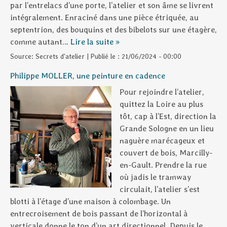
par l’entrelacs d’une porte, l’atelier et son âme se livrent
intégralement. Enraciné dans une pièce étriquée, au
septentrion, des bouquins et des bibelots sur une étagère,
comme autant…
Lire la suite »
Source:
Secrets d'atelier
|
Publié le :
21/06/2024 - 00:00
Philippe MOLLER, une peinture en cadence
Pour rejoindre l’atelier,
quittez la Loire au plus
tôt, cap à l’Est, direction la
Grande Sologne en un lieu
naguère marécageux et
couvert de bois, Marcilly-
en-Gault. Prendre la rue
où jadis le tramway
circulait, l’atelier s’est
blotti à l’étage d’une maison à colombage. Un
entrecroisement de bois passant de l’horizontal à
verticale donne le ton d’un art directionnel. Depuis le