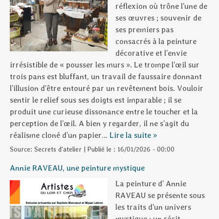
réflexion où trône l’une de
ses œuvres ; souvenir de
ses premiers pas
consacrés à la peinture
décorative et l’envie
irrésistible de « pousser les murs ». Le trompe l’œil sur
trois pans est bluffant, un travail de faussaire donnant
l’illusion d’être entouré par un revêtement bois. Vouloir
sentir le relief sous ses doigts est imparable ; il se
produit une curieuse dissonance entre le toucher et la
perception de l’œil. A bien y regarder, il ne s’agit du
réalisme cloné d’un papier…
Lire la suite »
Source:
Secrets d'atelier
|
Publié le :
16/01/2026 - 00:00
Annie RAVEAU, une peinture mystique
La peinture d’ Annie
RAVEAU se présente sous
les traits d’un univers
mystique ; un récit