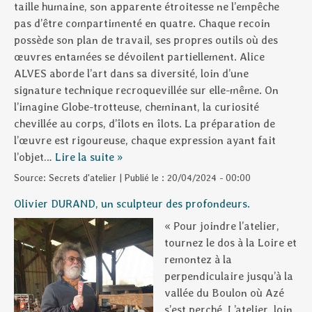
taille humaine, son apparente étroitesse ne l’empêche
pas d’être compartimenté en quatre. Chaque recoin
possède son plan de travail, ses propres outils où des
œuvres entamées se dévoilent partiellement. Alice
ALVES aborde l’art dans sa diversité, loin d’une
signature technique recroquevillée sur elle-même. On
l’imagine Globe-trotteuse, cheminant, la curiosité
chevillée au corps, d’îlots en îlots. La préparation de
l’œuvre est rigoureuse, chaque expression ayant fait
l’objet…
Lire la suite »
Source:
Secrets d'atelier
|
Publié le :
20/04/2024 - 00:00
Olivier DURAND, un sculpteur des profondeurs.
« Pour joindre l’atelier,
tournez le dos à la Loire et
remontez à la
perpendiculaire jusqu’à la
vallée du Boulon où Azé
s’est perché. L’atelier, loin