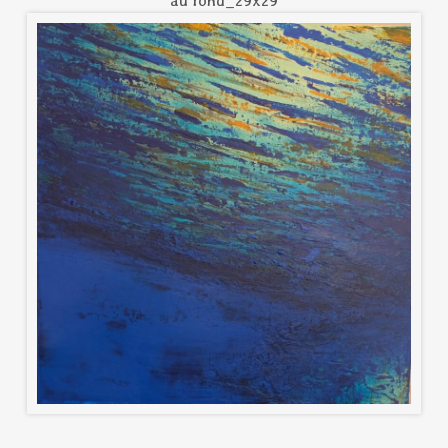
au fond_29x29