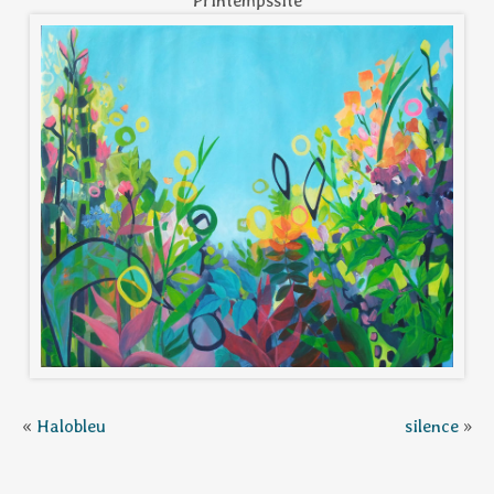
Printempssite
«
Halobleu
silence
»