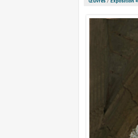
Œuvres
/
Exposition «