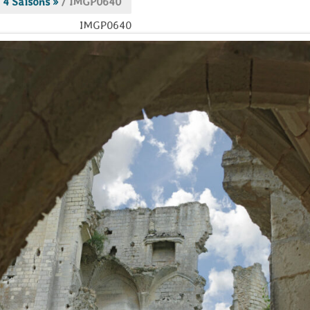
 4 Saisons »
/
IMGP0640
IMGP0640