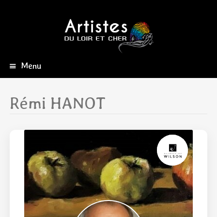
Menu
Aller
au
contenu
Rémi HANOT
principal