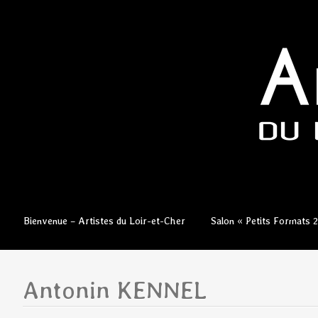
Aller
Bienvenue – Artistes du Loir-et-Cher
Salon « Petits Formats 
au
contenu
principal
Antonin KENNEL