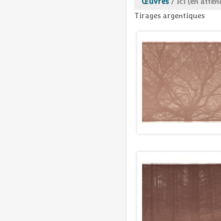
Œuvres
/
Ici (en atten
Tirages argentiques