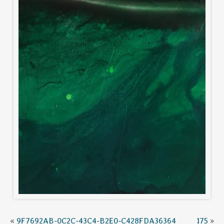
«
9F7692AB-0C2C-43C4-B2E0-C428FDA36364
175
»