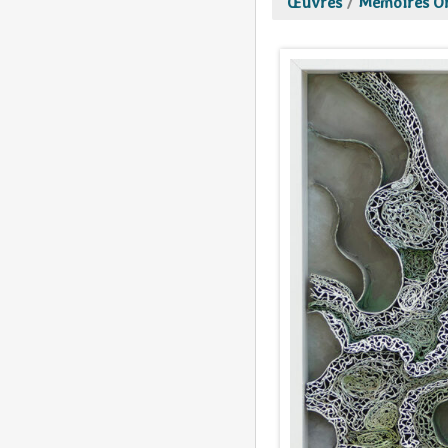
Œuvres
/
Mémoires O