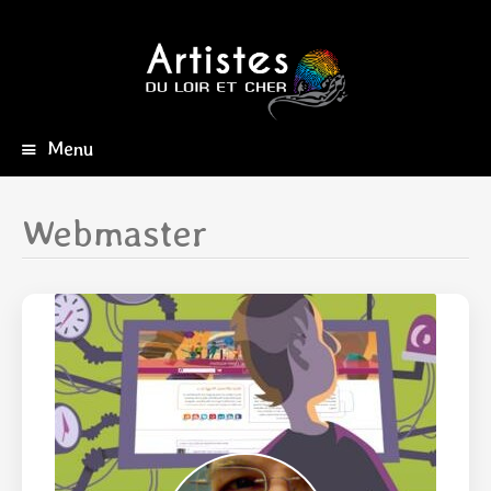
Menu
Aller
au
contenu
Webmaster
principal