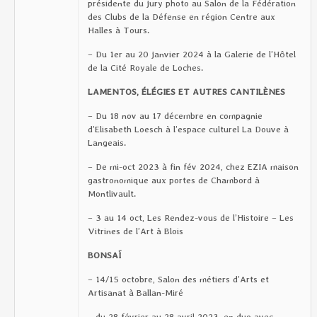
présidente du jury photo au Salon de la Fédération
des Clubs de la Défense en région Centre aux
Halles à Tours.
– Du 1er au 20 janvier 2024 à la Galerie de l’Hôtel
de la Cité Royale de Loches.
LAMENTOS,
É
L
É
GIES ET AUTRES CANTILÈNES
– Du 18 nov au 17 décembre en compagnie
d’Elisabeth Loesch à l’espace culturel La Douve à
Langeais.
– De mi-oct 2023 à fin fév 2024, chez EZIA maison
gastronomique aux portes de Chambord à
Montlivault.
– 3 au 14 oct, Les Rendez-vous de l’Histoire – Les
Vitrines de l’Art à Blois
BONSAÏ
– 14/15 octobre, Salon des métiers d’Arts et
Artisanat à Ballan-Miré
– du 28 février au 28 avril 2023, en duo avec