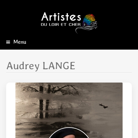
Menu
Aller
au
contenu
Audrey LANGE
principal