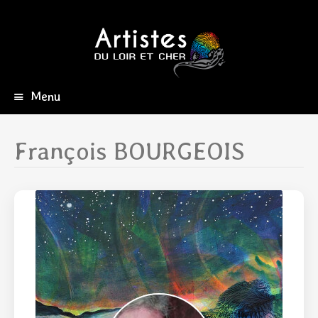
Menu
Aller
au
contenu
François BOURGEOIS
principal