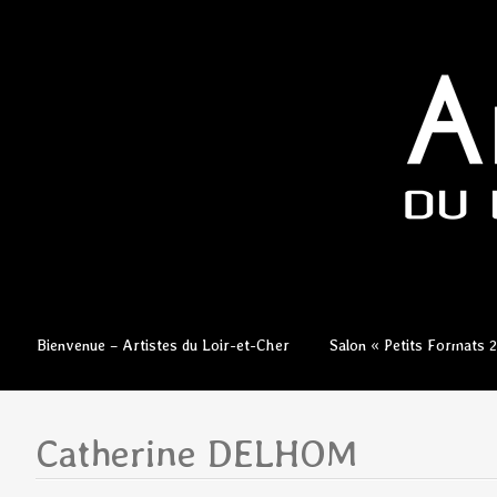
Aller
Bienvenue – Artistes du Loir-et-Cher
Salon « Petits Formats 
au
contenu
principal
Catherine DELHOM