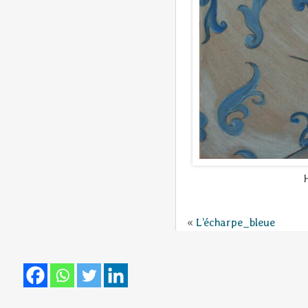
H
«
L’écharpe_bleue