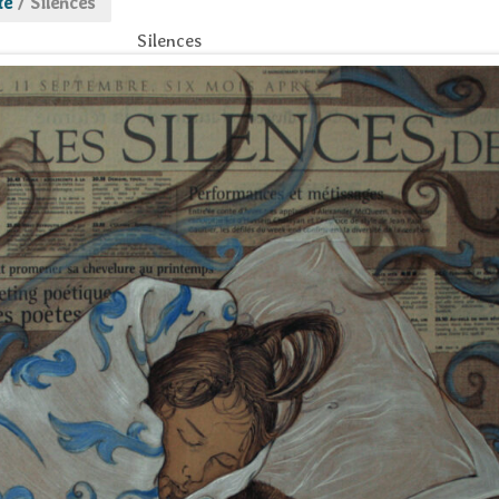
te
/
Silences
Silences