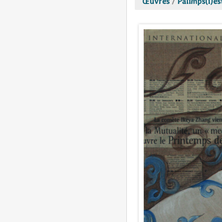
Œuvres
/
Palimps(i)es