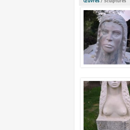
Œuvres
/
Sculptures