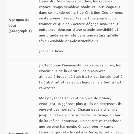
lignes droites – lignes courbes, les repères
espace-temps semblent abolis et nous voguons
dans un monde où l’art de Christine Goujon nous
invite à ouvrir les portes de l’imaginaire, pour
A propos de
trouver ce que son oeuvre dégage avant tout :
vous
puissance, douceur d’une grande sensibilité et
(paragraph 1)
une grande séré- nité dans une nature qu’elle
rêve inviolable et indestructible…»
Joëlle Le luyer
J’affectionne l’immensité des espaces libres, les
évocations de la nature, les ambiances
atmosphériques, où l’abstrait n’est jamais tout à
fait abstrait et les évocations jamais tout à fait
concrètes.
Mes paysages souvent baignés de brume,
évoquent, suggèrent plus qu’ils ne décrivent. Ils
ouvrent des horizons. Chacun peut y cheminer
jusqu’à cet équilibre si fragile, ce rivage au bord
de lui même, épousant l’immensité et cherchant
une sereine harmonie. Chacun peut y capter
l’énergie qui relie le ciel à la terre, le ciel à l’eau.
A propos de