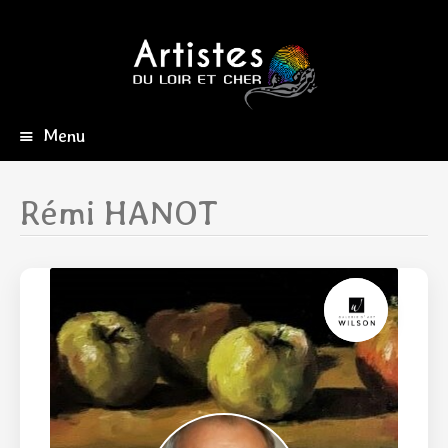
Menu
Aller
au
contenu
Rémi HANOT
principal