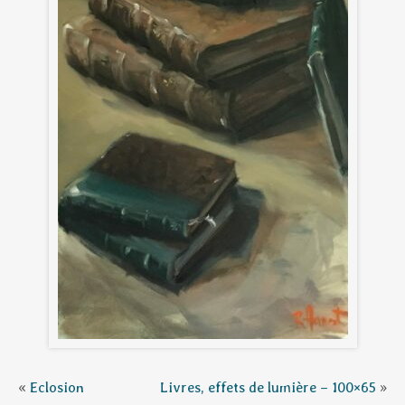
«
Eclosion
Livres, effets de lumière – 100×65
»