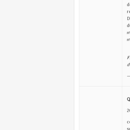
d
r
D
d
m
m
F
d
Q
2
c
s