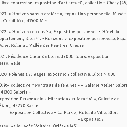
Libre expression, exposition d’art actuel”, collective, Chécy (45
023: « Horizon sans frontière », exposition personnelle, Musée
a Corbillière, 41500 Mer
022: « Horizon retrouvé », Exposition personnelle, Hôtel du
épartement, Blois41. «Horizons », exposition personnelle, Esp
onet Rollinat, Vallée des Peintres, Creuse
021: Résidence Cœur de Loire, 37000 Tours, exposition
ersonnelle
020: Poèmes en Images, exposition collective, Blois 41000
019:
– collective « Portraits de femmes » – Galerie Atelier Salbr
– 41300 Salbris – 
xposition Personnelle « Migrations et identité », Galerie de
l’Étang, 45770 Saran 
 Exposition Collective « La Paix », Hôtel de Ville, Blois
– Exposition
ersonnelle Lycée Voltaire, Orléans (45)