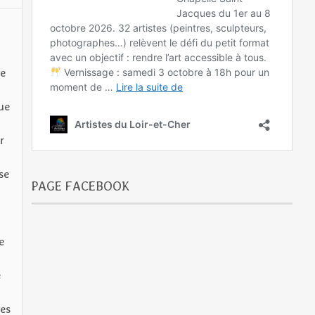
de
ue
r
se
PAGE FACEBOOK
.
e
n
e
Ces