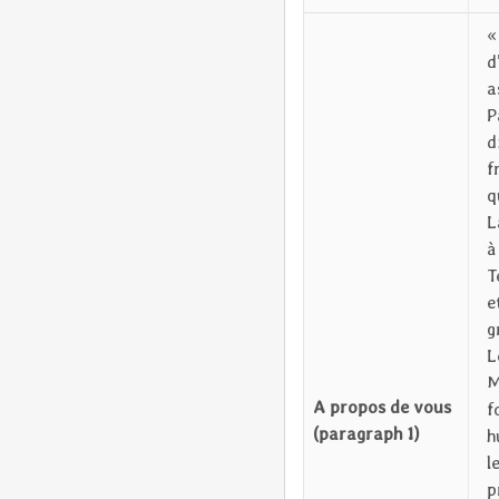
«
d
a
P
d
f
q
L
à
T
e
g
L
M
A propos de vous
f
(paragraph 1)
h
l
p