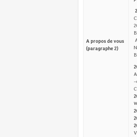
2
C
2
B
A
A propos de vous
N
(paragraphe 2)
B
2
A
-
C
2
W
2
2
2
V