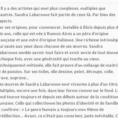
 Il y a des artistes qui sont plus complexes, multiples que
’autres. Sandra Labaronne fait partie de ceux-là. Par bien des
spects.
ar ses origines, pour commencer. Installée à Blois depuis plus 
ix ans, celle qui est née à Buenos Aires a un père d’origine
rançaise et une mère d’origine italienne. Une richesse intrinsèq
ui saute aux yeux dans chacune de ses œuvres. Sandra
abaronne semble savoir tout faire et avoir envie de tout donne
 chaque fois, avec une générosité qui touche au cœur.
echniquement métissée, elle fait preuve d’un mélange de maitri
t de passion. Sur ses toiles, elle dessine, peint, découpe, colle,
rave, imprime…
es œuvres de Sandra Labaronne sont vivantes à plus d’un titre
ultiples, encore une fois, dans leur forme comme sur le fond. L
ond tourne toujours et depuis ses débuts autour de la conditio
umaine. Celle qui collectionne les photos d’identité et de famill
e confirme : « Le genre humain a toujours mon thème de
rédilection… Avant, ce n’était pas conscient, juste inévitable. 