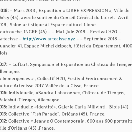
018:
– Mars 2018 , Exposition « LIBRE EXPRESSION », Ville de
hécy (45), avec le soutien du Conseil Général du Loiret.- Avril
018 , Salon artistique à l’Espace culturel Lionel
outrouche, INGRE (45) – – Mai-Juin 2018 – Festival H2O –
rtecisse –
http://www.artecisse.xyz
– – Septembre 2018 –
uancier 41, Espace Michel delpech, Hôtel du Département, 410
lois.
017:
– Luftart, Symposium et Exposition au Chateau de Tiengen
llemagne.
« Immergences » , Collectif H2O, Festival Environnement &
ulture Artecisse 2017 Vallée de la Cisse, France.
016:
Individuelle, «Sandra Labaronne», Château de Tiengen,
aldshut-Tiengen, Allemagne.
015:
Individuelle «Identité», Galerie Carla Milivinti, Blois (41).
013:
Collective “Fish Parade”, Orléans (45), France.
012:
Collective « Jeanne O’Contemporain, 600 ans 600 portrait
ille d’Orléans (45) ,France.