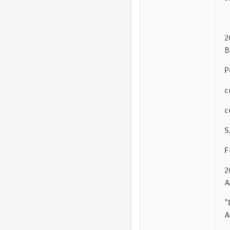
2
B
P
c
c
S
F
2
A
”
A