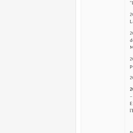
“
2
L
2
d
M
2
p
2
2
E
–
p