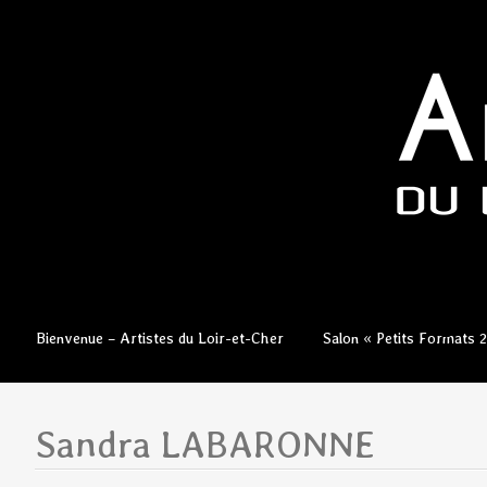
Aller
Bienvenue – Artistes du Loir-et-Cher
Salon « Petits Formats 
au
contenu
principal
Sandra LABARONNE