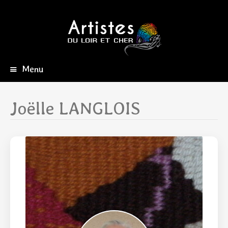
Menu
Aller
au
contenu
Joëlle LANGLOIS
principal