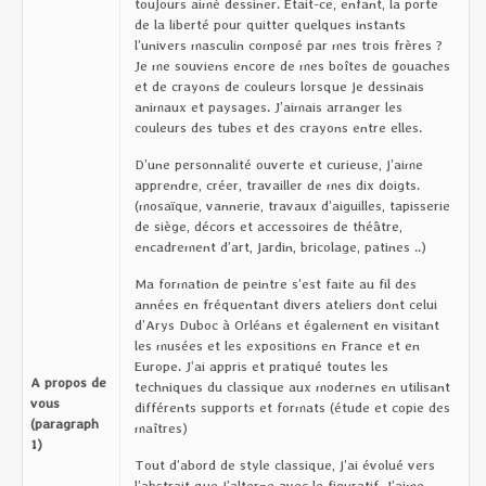
toujours aimé dessiner. Était-ce, enfant, la porte
de la liberté pour quitter quelques instants
l’univers masculin composé par mes trois frères ?
Je me souviens encore de mes boîtes de gouaches
et de crayons de couleurs lorsque je dessinais
animaux et paysages. J’aimais arranger les
couleurs des tubes et des crayons entre elles.
D’une personnalité ouverte et curieuse, j’aime
apprendre, créer, travailler de mes dix doigts.
(mosaïque, vannerie, travaux d’aiguilles, tapisserie
de siège, décors et accessoires de théâtre,
encadrement d’art, jardin, bricolage, patines ..)
Ma formation de peintre s’est faite au fil des
années en fréquentant divers ateliers dont celui
d’Arys Duboc à Orléans et également en visitant
les musées et les expositions en France et en
Europe. J’ai appris et pratiqué toutes les
A propos de
techniques du classique aux modernes en utilisant
vous
différents supports et formats (étude et copie des
(paragraph
maîtres)
1)
Tout d’abord de style classique, j’ai évolué vers
l’abstrait que j’alterne avec le figuratif. J’aime