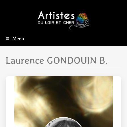
Menu
Aller
au
contenu
Laurence GONDOUIN B.
principal