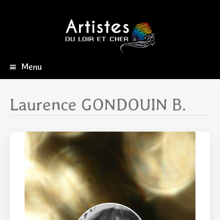
Menu
Aller
au
contenu
Laurence GONDOUIN B.
principal