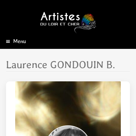
Menu
Aller
au
contenu
Laurence GONDOUIN B.
principal