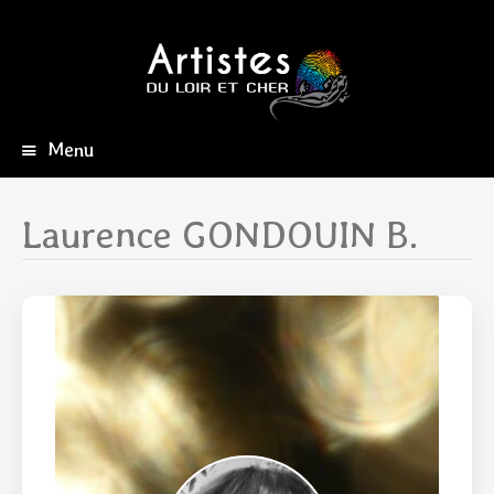
Menu
Aller
au
contenu
Laurence GONDOUIN B.
principal