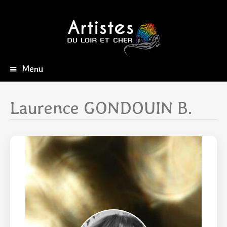
Menu
Aller
au
contenu
Laurence GONDOUIN B.
principal