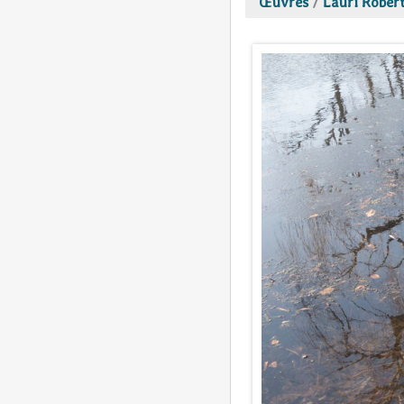
Œuvres
/
Lauri Rober