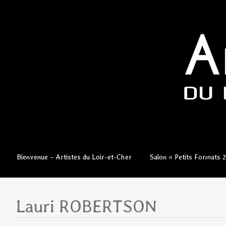
Aller
Bienvenue – Artistes du Loir-et-Cher
Salon « Petits Formats 
au
contenu
principal
Lauri ROBERTSON