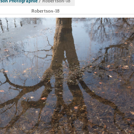
tson Photographie
/
Robertson-18
Robertson-18