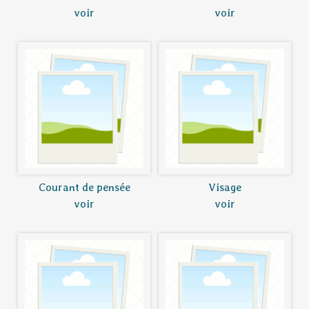
voir
voir
Courant de pensée
Visage
voir
voir