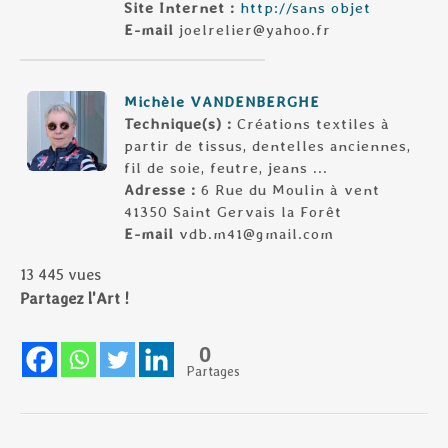
Site Internet :
http://sans objet
E-mail
j
oelrelier@yahoo.fr
Michèle VANDENBERGHE
Technique(s) :
Créations textiles à
partir de tissus, dentelles anciennes,
fil de soie, feutre, jeans ...
Adresse :
6 Rue du Moulin à vent
41350 Saint Gervais la Forêt
E-mail
vdb.m41@gmai
l.com
13 445 vues
Partagez l'Art !
0
Partages