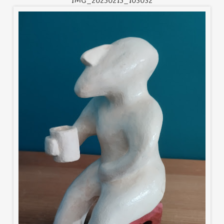
IMG_20250215_103032