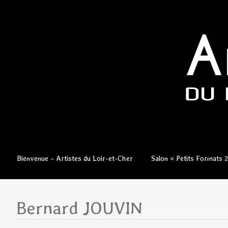
Aller
Bienvenue – Artistes du Loir-et-Cher
Salon « Petits Formats 
au
contenu
principal
Bernard JOUVIN