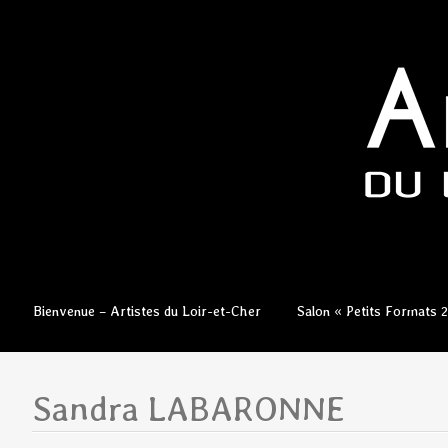
Aller
Bienvenue – Artistes du Loir-et-Cher
Salon « Petits Formats 
au
contenu
principal
Sandra LABARONNE