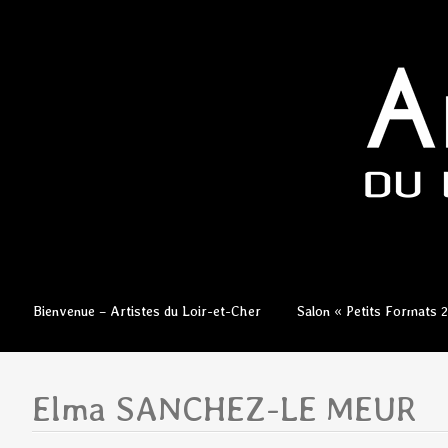
Aller
Bienvenue – Artistes du Loir-et-Cher
Salon « Petits Formats 
au
contenu
principal
Elma SANCHEZ-LE MEUR