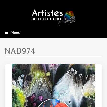
Menu
Aller
au
contenu
NAD974
principal