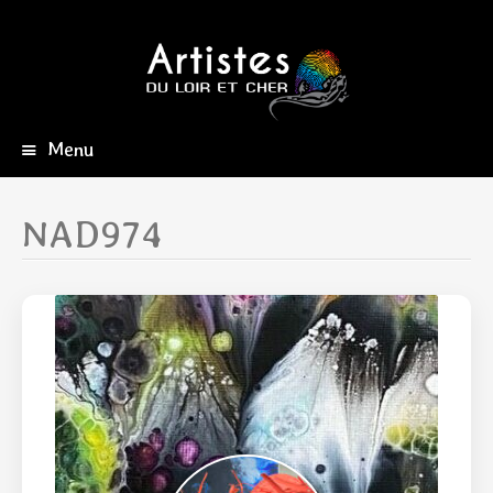
Menu
Aller
au
contenu
NAD974
principal