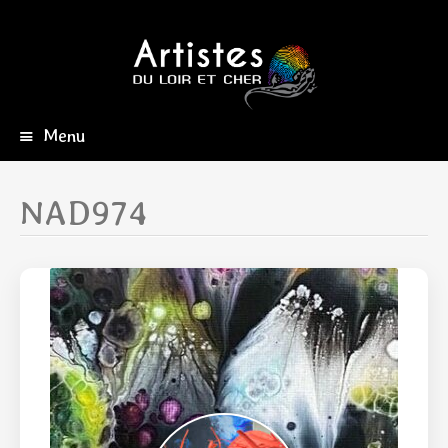
Menu
Aller
au
contenu
NAD974
principal