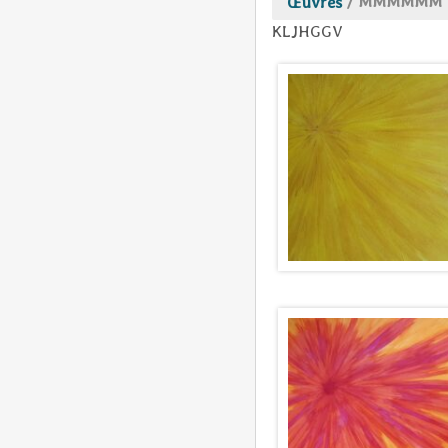
Œuvres
/
MMMMMM
KLJHGGV