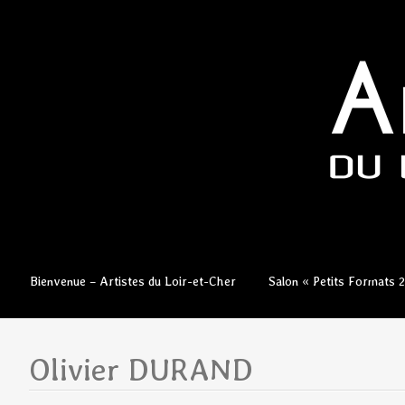
Aller
Bienvenue – Artistes du Loir-et-Cher
Salon « Petits Formats 
au
contenu
principal
Olivier DURAND