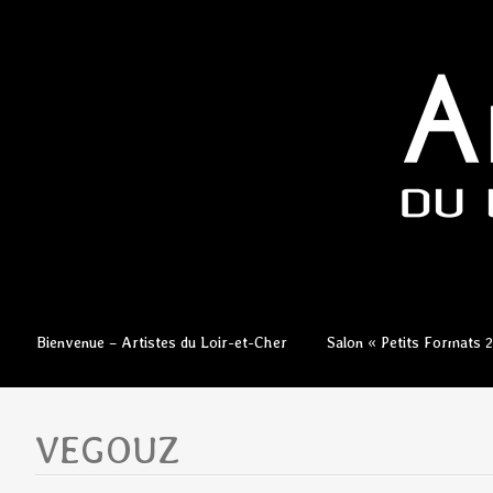
Aller
Bienvenue – Artistes du Loir-et-Cher
Salon « Petits Formats 
au
contenu
principal
VEGOUZ