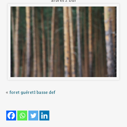
arbres 2 Bdf
«
foret guéret1 basse def