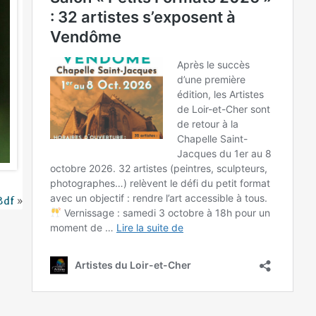
Bdf
»