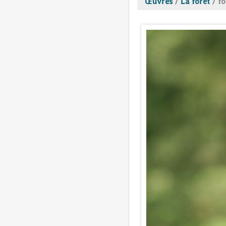
Œuvres
/
La forêt
/
fo