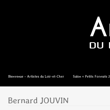
Aller
Bienvenue – Artistes du Loir-et-Cher
Salon « Petits Formats 
au
contenu
principal
Bernard JOUVIN