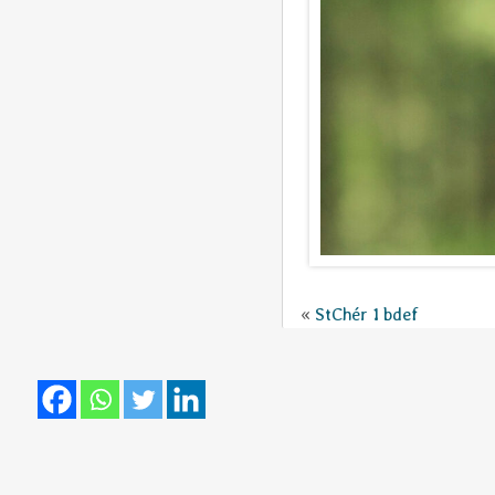
«
StChér 1 bdef