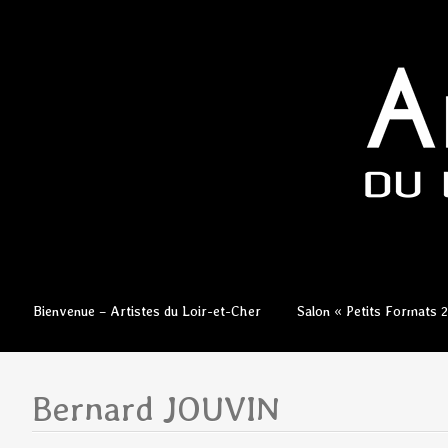
Aller
Bienvenue – Artistes du Loir-et-Cher
Salon « Petits Formats 
au
contenu
principal
Bernard JOUVIN