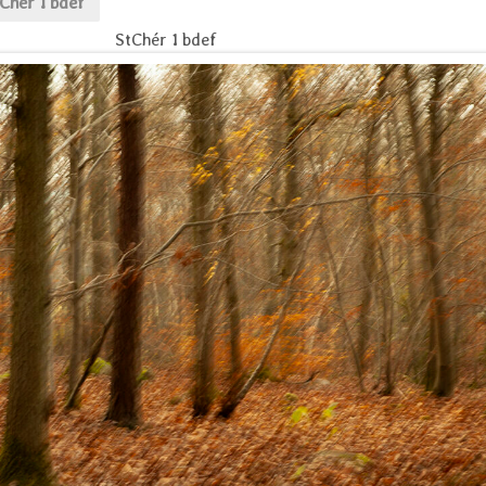
Chér 1 bdef
StChér 1 bdef