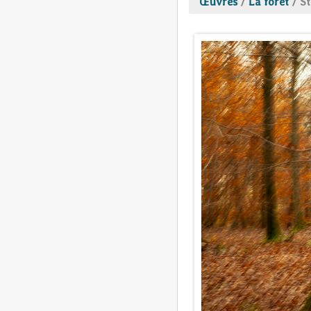
Œuvres
/
La forêt
/
St