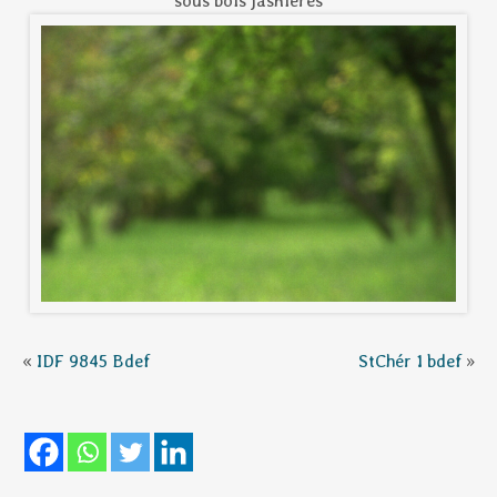
sous bois jasnières
«
IDF 9845 Bdef
StChér 1 bdef
»